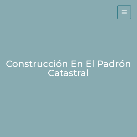
Skip
to
content
MAI
ME
Construcción En El Padrón
Catastral