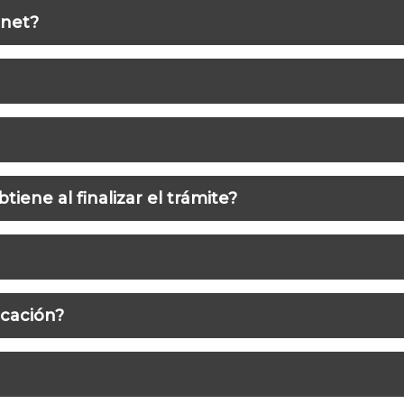
rnet?
ación Pública Municipal de Higueras
cto
iene al finalizar el trámite?
Urbano Sostenible
el trámite
icación?
alidad del Municipio de Higueras
para el 2022 es de $96.22 pesos mexicanos
rtes, Miércoles, Jueves, Viernes,
dad de la instalación de los reductores de velocidad