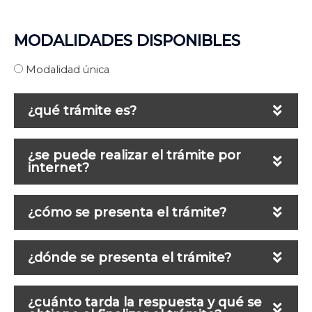
MODALIDADES DISPONIBLES
Modalidad única
¿qué trámite es?
Homoclave
¿se puede realizar el trámite por
TM/21/20171124
internet?
Nombre del trámite
Liga para realizar el trámite por internet
Pago de Multas de Tránsito
¿cómo se presenta el trámite?
El trámite lo puede realizar
Ordenamiento jurídico:
Reglamento de Tránsito y
¿dónde se presenta el trámite?
• Persona Física
Vialidad del Municipio de Higueras
• Persona Moral
Articulo:
173
Ámbito del ordenamiento:
Municipal
Dependencia encargada, horario y datos de contacto
¿cuánto tarda la respuesta y qué se
Medios de presentación
Medio de publicación:
Periódico Estatal